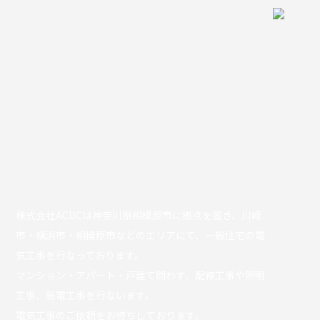
株式会社ACDCは神奈川県相模原市に拠点を置き、川崎
市・横浜市・相模原市などのエリアにて、一般住宅の電
気工事を行なっております。
マンション・アパート・戸建て問わず、配線工事や照明
工事、弱電工事を行ないます。
電気工事のご依頼をお待ちしております。